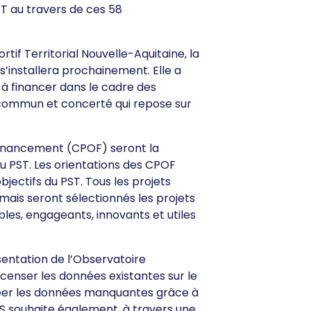
ST au travers de ces 58
rtif Territorial Nouvelle-Aquitaine, la
’installera prochainement. Elle a
à financer dans le cadre des
n commun et concerté qui repose sur
 financement (CPOF) seront la
u PST. Les orientations des CPOF
objectifs du PST. Tous les projets
 mais seront sélectionnés les projets
es, engageants, innovants et utiles
ésentation de l’Observatoire
ecenser les données existantes sur le
créer les données manquantes grâce à
dS souhaite également, à travers une