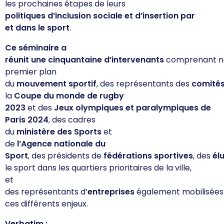
les
prochaines
étapes
de leurs
politiques
d’inclusion
sociale
et
d’insertion
par
et
dans
le sport
.
Ce
séminaire
a
réunit
une
cinquantaine
d’intervenants
comprenant
n
premier plan
du
mouvement
sportif
,
des
représentants
des
comité
la
Coupe du
monde
de rugby
2023
et
des
Jeux
olympiques
et
paralympiques
de
Paris 2024
,
des
cadres
du
ministère
des
Sports
et
de
l’Agence
nationale
du
Sport
,
des
présidents
de
fédérations
sportives
,
des
él
le sport
dans
les
quartiers
prioritaires
de la
ville
,
et
des
représentants
d’
entreprises
également
mobilisées
ces
différents
enjeux
.
Verbatim :